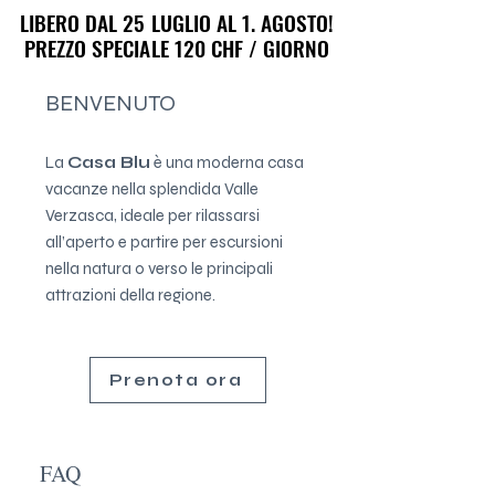
LIBERO DAL 25 LUGLIO AL 1. AGOSTO!
LIBERO DAL 25 LUGLIO AL 1. AGOSTO!
PREZZO SPECIALE 120 CHF / GIORNO
PREZZO SPECIALE 120 CHF / GIORNO
BENVENUTO
La
Casa Blu
è una moderna casa
vacanze nella splendida Valle
Verzasca, ideale per rilassarsi
all’aperto e partire per escursioni
nella natura o verso le principali
attrazioni della regione.
Prenota ora
FAQ