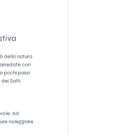
stiva
tà della natura 
 arredate con 
a pochi passi 
dei Salti.
evole. Ad 
pure noleggiare 