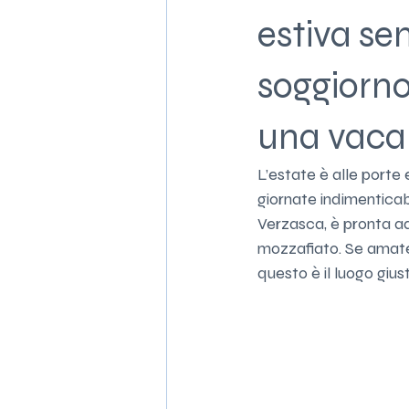
estiva se
soggiorno
una vaca
L’estate è alle porte
giornate indimenticabi
Verzasca, è pronta ad
mozzafiato. Se amate c
questo è il luogo giust