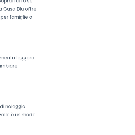
soprattutto se 
a Casa Blu offre 
per famiglie o 
amento leggero 
ambiare 
di noleggio 
valle è un modo 