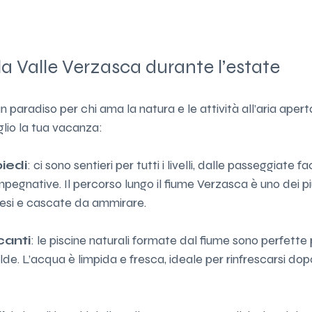
la Valle Verzasca durante l’estate
 paradiso per chi ama la natura e le attività all’aria aper
glio la tua vacanza:
piedi
: ci sono sentieri per tutti i livelli, dalle passeggiate faci
egnative. Il percorso lungo il fiume Verzasca è uno dei più
esi e cascate da ammirare.
canti
: le piscine naturali formate dal fiume sono perfette 
lde. L’acqua è limpida e fresca, ideale per rinfrescarsi dop