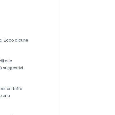
ta. Ecco alcune 
li alle 
 suggestivi, 
per un tuffo 
o una 