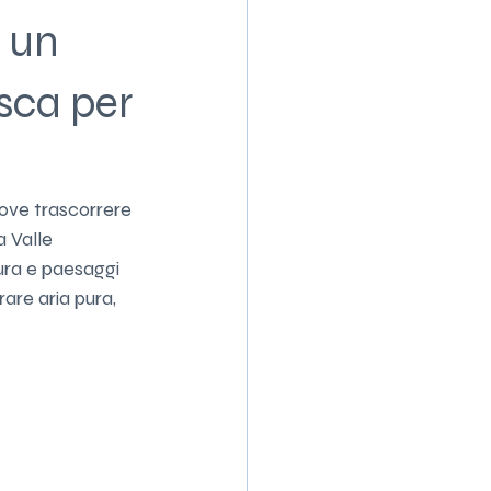
o un
asca per
dove trascorrere 
a Valle 
ura e paesaggi 
are aria pura, 