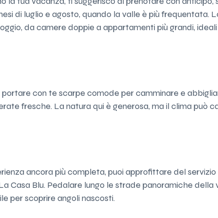
o la tua vacanza, ti suggerisco di prenotare con anticipo, 
esi di luglio e agosto, quando la valle è più frequentata. L
lloggio, da camere doppie a appartamenti più grandi, ideali 
 di portare con te scarpe comode per camminare e abbigli
rate fresche. La natura qui è generosa, ma il clima può c
erienza ancora più completa, puoi approfittare del servizio 
 La Casa Blu. Pedalare lungo le strade panoramiche della 
le per scoprire angoli nascosti.