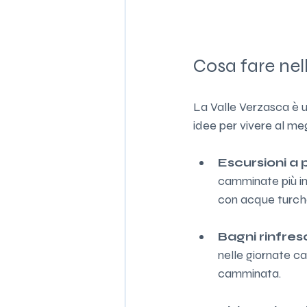
Cosa fare nel
La Valle Verzasca è un
idee per vivere al me
Escursioni a 
camminate più imp
con acque turch
Bagni rinfres
nelle giornate ca
camminata.