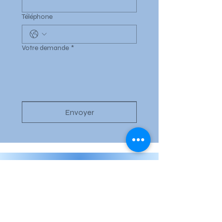
Téléphone
Votre demande
*
Envoyer
Fam. Armando e Donatella Bonetti
Via Arva 1
6636 Frasco - CH